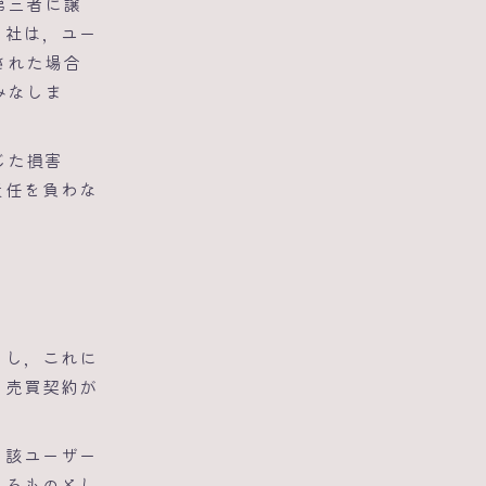
第三者に譲
当社は，ユー
された場合
みなしま
じた損害
責任を負わな
をし，これに
て売買契約が
当該ユーザー
きるものとし