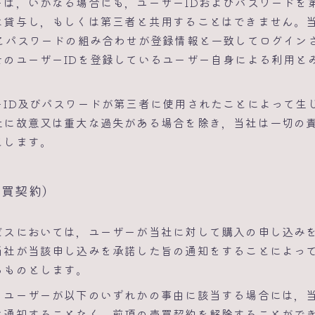
ーは，いかなる場合にも，ユーザーIDおよびパスワードを
は貸与し，もしくは第三者と共用することはできません。
Dとパスワードの組み合わせが登録情報と一致してログイン
そのユーザーIDを登録しているユーザー自身による利用と
ーID及びパスワードが第三者に使用されたことによって生
社に故意又は重大な過失がある場合を除き，当社は一切の
とします。
売買契約）
ビスにおいては，ユーザーが当社に対して購入の申し込み
当社が当該申し込みを承諾した旨の通知をすることによっ
るものとします。
，ユーザーが以下のいずれかの事由に該当する場合には，
に通知することなく，前項の売買契約を解除することがで