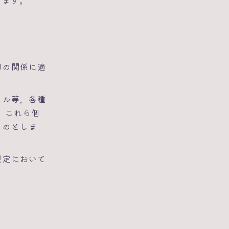
きます。
切の関係に適
ール等，各種
。これら個
ものとしま
規定において
。