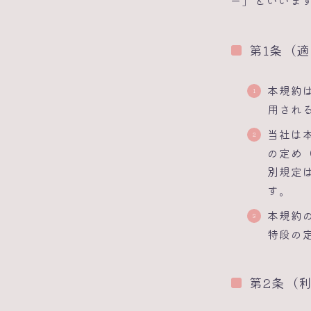
ー」といいま
第1条（
本規約
用され
当社は
の定め
別規定
す。
本規約
特段の
第2条（