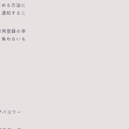
定める方法に
に通知するこ
利用登録の申
を負わないも
びパスワー