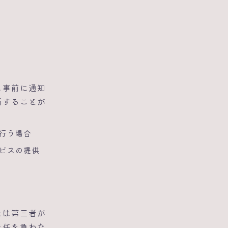
に事前に通知
断することが
行う場合
ビスの提供
たは第三者が
責任を負わな