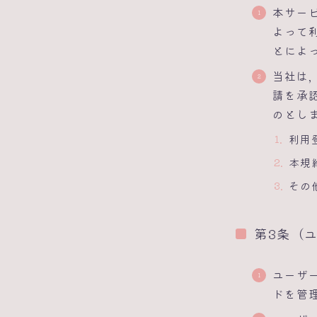
本サー
よって
とによ
当社は
請を承
のとし
利用
本規
その
第3条（
ユーザ
ドを管