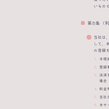
いもの
第8条（
当社は
して，
の登録
本規
登録
決済
場合
料金
当社
本サ