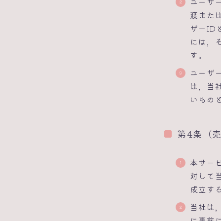
ユーザ
渡また
ザーI
には，
す。
ユーザ
は，当
いもの
第4条（
本サー
対して
成立す
当社は
に事前