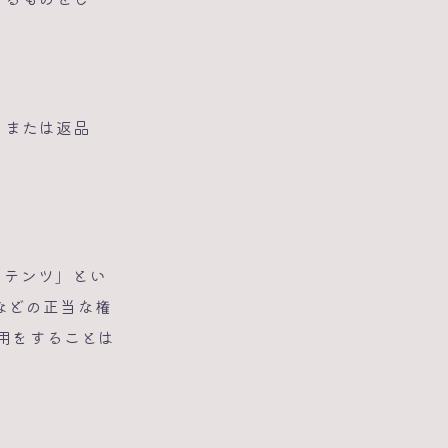
，または返品
ンテンツ」とい
などの正当な権
利用をすることは