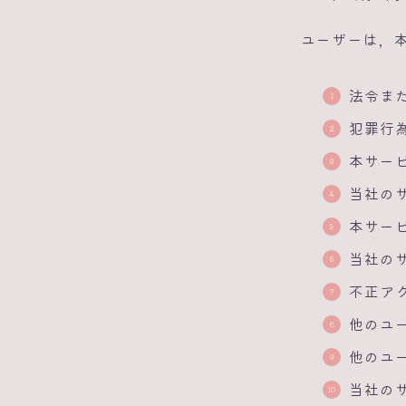
ユーザーは，
法令ま
犯罪行
本サー
当社の
本サー
当社の
不正ア
他のユ
他のユ
当社の