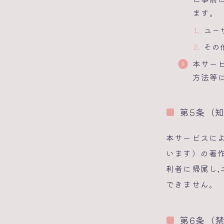
ます。
ユー
その
本サー
方法等
第5条（
本サービスに
います）の著
利者に帰属し,
できません。
第6条（