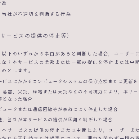
行為
，当社が不適切と判断する行為
本サービスの提供の停止等）
，以下のいずれかの事由があると判断した場合，ユーザー
となく本サービスの全部または一部の提供を停止または中
ものとします。
ービスにかかるコンピュータシステムの保守点検または更新を
，落雷，火災，停電または天災などの不可抗力により，本サー
難となった場合
ピュータまたは通信回線等が事故により停止した場合
他，当社が本サービスの提供が困難と判断した場合
，本サービスの提供の停止または中断により，ユーザーま
いかなる不利益または損害について，理由を問わず一切の