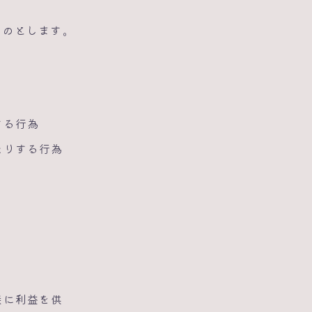
ものとします。
する行為
たりする行為
接に利益を供