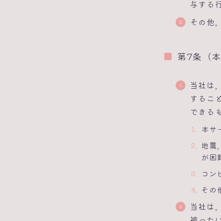
与する
その他
第7条（
当社は
するこ
できる
本サ
地震
が困
コン
その
当社は
被った