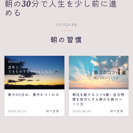
朝の30分で人生を少し前に進
める
CATEGORY
朝の習慣
朝の30分は、意外とつくれる
朝活を続けるコツ4選｜自分時
間を味方にする静かな朝のつ
くり方
2026.05.15
朝の習慣
2025.08.20
朝の習慣